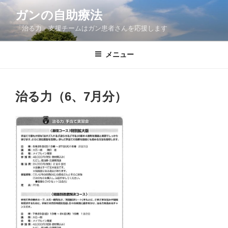
コ
ガンの自助療法
ン
「治る力」支援チームはガン患者さんを応援します
テ
ン
ツ
メニュー
へ
ス
キ
治る力（6、7月分）
ッ
プ