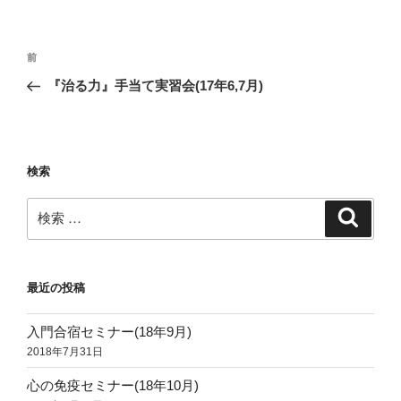
投
過
前
稿
去
『治る力』手当て実習会(17年6,7月)
ナ
の
ビ
投
稿
ゲ
ー
検索
シ
検
検
ョ
索
索:
ン
最近の投稿
入門合宿セミナー(18年9月)
2018年7月31日
心の免疫セミナー(18年10月)