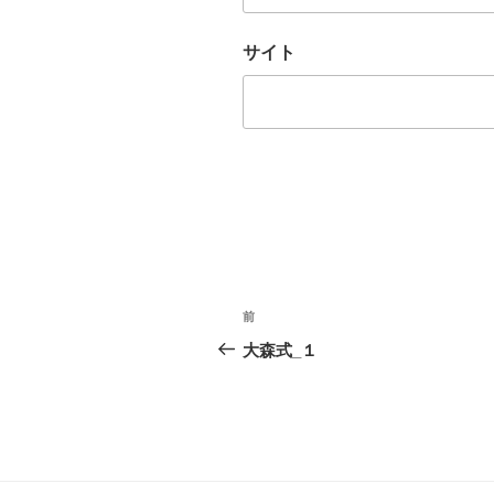
サイト
投
前
過
稿
去
大森式_１
の
ナ
投
ビ
稿
ゲ