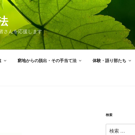
法
者さんを応援します
は
窮地からの脱出・その手当て法
体験・語り部たち
検索
検
索: