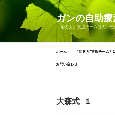
コ
ン
ガンの自助療
テ
ン
「治る力」支援チームはガン患
ツ
へ
ス
キ
ホーム
”治る力”支援チームと
ッ
プ
お問い合わせ
大森式_１